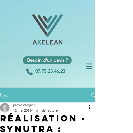
Besoin d'un devis ?
07.75.23.46.23
Post
prevostatgael
12 mai 2023
1 min de lecture
Réalisation -
Synutra :