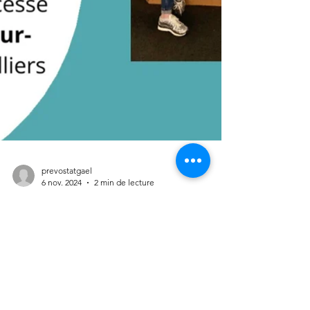
prevostatgael
6 nov. 2024
2 min de lecture
𝐋𝐚𝐧𝐜𝐞𝐦𝐞𝐧𝐭 𝐝𝐞 𝐥'𝐀𝐱𝐞𝐋𝐞𝐚𝐧