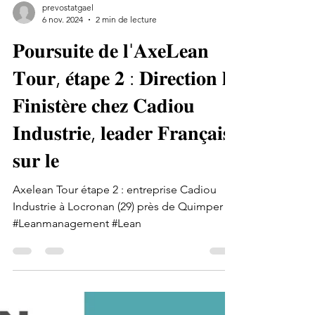
prevostatgael
6 nov. 2024
2 min de lecture
𝐏𝐨𝐮𝐫𝐬𝐮𝐢𝐭𝐞 𝐝𝐞 𝐥'𝐀𝐱𝐞𝐋𝐞𝐚𝐧
𝐓𝐨𝐮𝐫, 𝐞́𝐭𝐚𝐩𝐞 𝟐 : 𝐃𝐢𝐫𝐞𝐜𝐭𝐢𝐨𝐧 𝐥𝐞
𝐅𝐢𝐧𝐢𝐬𝐭𝐞̀𝐫𝐞 𝐜𝐡𝐞𝐳 𝐂𝐚𝐝𝐢𝐨𝐮
𝐈𝐧𝐝𝐮𝐬𝐭𝐫𝐢𝐞, 𝐥𝐞𝐚𝐝𝐞𝐫 𝐅𝐫𝐚𝐧𝐜̧𝐚𝐢𝐬
𝐬𝐮𝐫 𝐥𝐞
Axelean Tour étape 2 : entreprise Cadiou
Industrie à Locronan (29) près de Quimper
#Leanmanagement #Lean